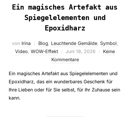
Ein magisches Artefakt aus
Spiegelelementen und
Epoxidharz
von
Irina
Blog
,
Leuchtende Gemälde
,
Symbol
,
Veröffentlicht
Video
,
WOW-Effekt
Juni 18, 2026
Keine
am
Kommentare
Ein magisches Artefakt aus Spiegelelementen und
Epoxidharz, das ein wunderbares Geschenk für
Ihre Lieben oder für Sie selbst, für Ihr Zuhause sein
kann.