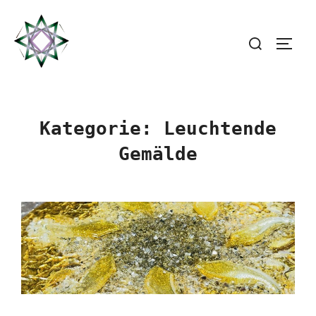
Zum
Inhalt
Suchen
SEIT
springen
nach:
Kategorie:
Leuchtende
Gemälde