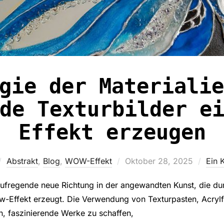
gie der Materialie
de Texturbilder e
Effekt erzeugen
Veröffentlicht
Abstrakt
,
Blog
,
WOW-Effekt
Oktober 28, 2025
Ein 
am
 aufregende neue Richtung in der angewandten Kunst, die du
ow-Effekt erzeugt. Die Verwendung von Texturpasten, Acryl
n, faszinierende Werke zu schaffen,