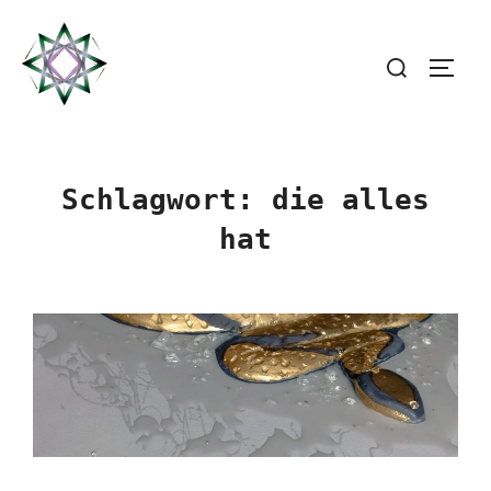
Zum
Inhalt
Suchen
SEIT
springen
nach:
Schlagwort:
die alles
hat