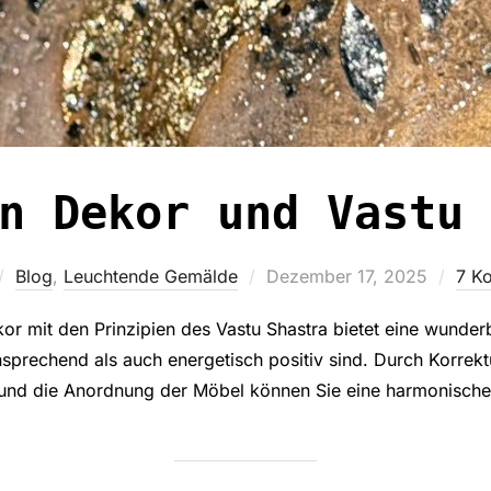
n Dekor und Vastu 
Veröffentlicht
Blog
,
Leuchtende Gemälde
Dezember 17, 2025
7 K
am
r mit den Prinzipien des Vastu Shastra bietet eine wunder
nsprechend als auch energetisch positiv sind. Durch Korrekt
 und die Anordnung der Möbel können Sie eine harmonisch