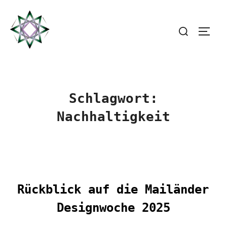
Zum
Inhalt
Suchen
SEIT
springen
nach:
Schlagwort:
Nachhaltigkeit
Rückblick auf die Mailänder
Designwoche 2025