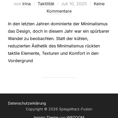
Veröffentlicht
von
Irina
Taktilität
Juli 10, 2025
Keine
am
Kommentare
In den letzten Jahren dominierte der Minimalismus
das Design, doch in diesem Jahr war ein spürbarer
Wandel zu beobachten. Statt der kühlen,
reduzierten Ästhetik des Minimalismus rückten
taktile Elemente, Texturen und Komfort in den
Vordergrund
Datenschutzerklärung
Copyright © 2026 Spiegelharz-Fusion
Inspiro Theme
von
WPZOOM