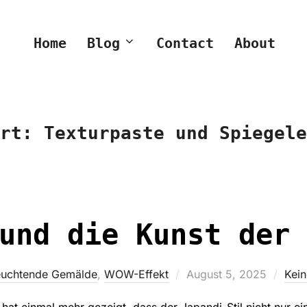
Home
Blog
Contact
About
ort:
Texturpaste und Spiegele
und die Kunst der 
Veröffentlicht
euchtende Gemälde
,
WOW-Effekt
August 5, 2025
Kei
am
at einmal mehr gezeigt, dass der Japandi-Stil nicht nur ei